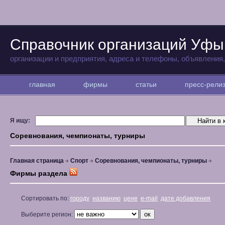
Справочник организаций Уфы
организации и предприятия, адреса и телефоны, объявления
главная
фирмы
статьи
пресс-рел
Я ищу:
Соревнования, чемпионаты, турниры
Главная страница
Спорт
Соревнования, чемпионаты, турниры
Фирмы раздела
Сортировать по:
городу
названию
цене
e-mail
дате добавления
Выберите регион: