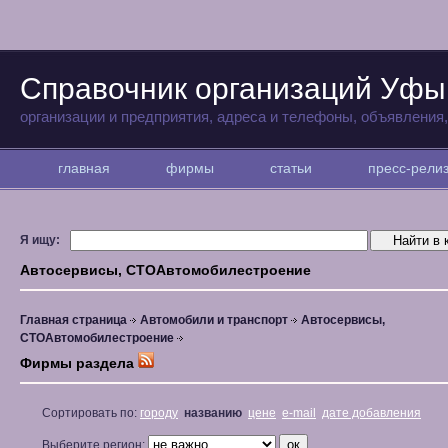
Справочник организаций Уфы
организации и предприятия, адреса и телефоны, объявления
главная
фирмы
статьи
пресс-рел
Я ищу:
Автосервисы, СТОАвтомобилестроение
Главная страница
Автомобили и транспорт
Автосервисы,
СТОАвтомобилестроение
Фирмы раздела
Сортировать по:
городу
названию
цене
e-mail
дате добавления
Выберите регион: