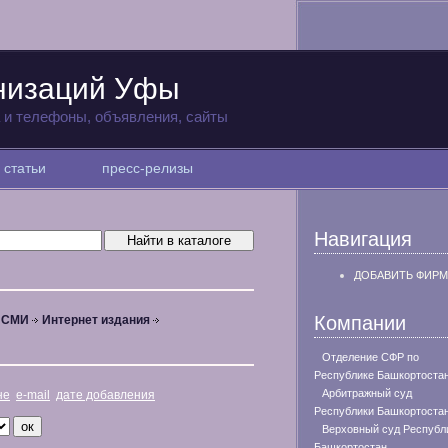
низаций Уфы
а и телефоны, объявления, сайты
статьи
пресс-релизы
Навигация
ДОБАВИТЬ ФИРМ
Компании
, СМИ
Интернет издания
Отделение СФР по
Республике Башкортоста
Арбитражный суд
не
e-mail
дате добавления
Республики Башкортоста
Верховный суд Республ
Башкортостан