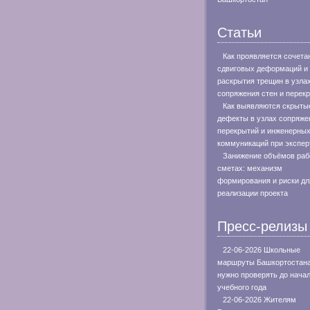
Статьи
Как проявляется сочета
сдвиговых деформаций и
раскрытия трещин в узла
сопряжения стен и перек
Как выявляются скрыты
дефекты в узлах сопряже
перекрытий и инженерны
коммуникаций при экспер
Занижение объёмов раб
сметах: механизм
формирования и риски дл
реализации проекта
Пресс-релизы
22-06-2026 Школьные
маршруты Башкортостан
нужно проверять до нача
учебного года
22-06-2026 Жителям