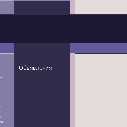
Объявления
У
н
н
ики