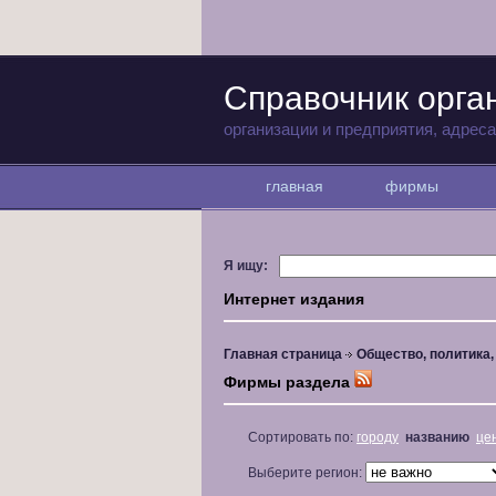
Справочник орга
организации и предприятия, адрес
главная
фирмы
Я ищу:
Интернет издания
Главная страница
Общество, политика
Фирмы раздела
Сортировать по:
городу
названию
це
Выберите регион: