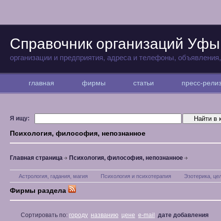
Справочник организаций Уфы
организации и предприятия, адреса и телефоны, объявления
главная
фирмы
статьи
пресс-рел
Я ищу:
Психология, философия, непознанное
Главная страница
Психология, философия, непознанное
Астрология, гадания, магия
Психология и психотерапия
Эзотерика, це
Фирмы раздела
Сортировать по:
городу
названию
цене
e-mail
дате добавления