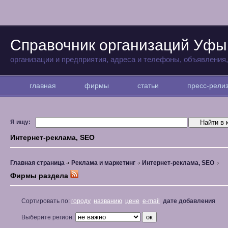
Справочник организаций Уфы
организации и предприятия, адреса и телефоны, объявления
главная
фирмы
статьи
пресс-рел
Я ищу:
Интернет-реклама, SEO
Главная страница
Реклама и маркетинг
Интернет-реклама, SEO
Фирмы раздела
Сортировать по:
городу
названию
цене
e-mail
дате добавления
Выберите регион: