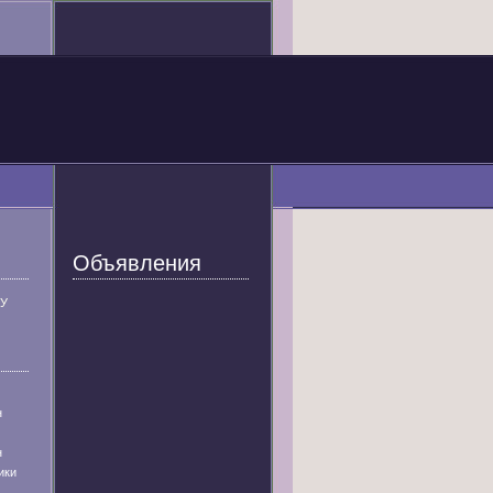
Объявления
У
н
н
ики