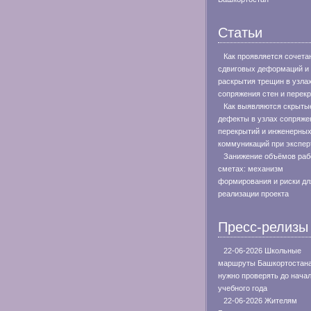
Статьи
Как проявляется сочета
сдвиговых деформаций и
раскрытия трещин в узла
сопряжения стен и перек
Как выявляются скрыты
дефекты в узлах сопряже
перекрытий и инженерны
коммуникаций при экспер
Занижение объёмов раб
сметах: механизм
формирования и риски дл
реализации проекта
Пресс-релизы
22-06-2026 Школьные
маршруты Башкортостан
нужно проверять до нача
учебного года
22-06-2026 Жителям