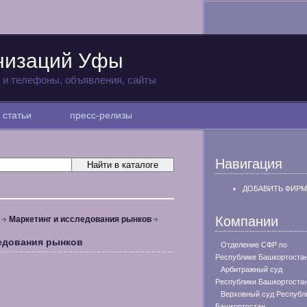
низаций Уфы
а и телефоны, объявления, сайты
статьи
пресс-релизы
Навигация
ДОБАВИТЬ ФИРМ
Компании
Маркетинг и исследования рынков
ледования рынков
Отделение СФР по
Республике Башкортоста
Арбитражный суд
Республики Башкортоста
Верховный суд Республ
Башкортостан