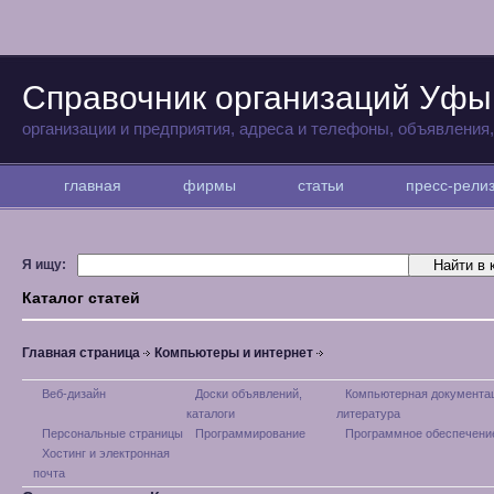
Справочник организаций Уфы
организации и предприятия, адреса и телефоны, объявления
главная
фирмы
статьи
пресс-рел
Я ищу:
Каталог статей
Главная страница
Компьютеры и интернет
Веб-дизайн
Доски объявлений,
Компьютерная документа
каталоги
литература
Персональные страницы
Программирование
Программное обеспечени
Хостинг и электронная
почта