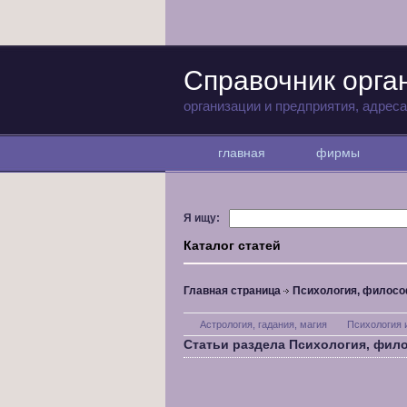
Справочник орга
организации и предприятия, адрес
главная
фирмы
Я ищу:
Каталог статей
Главная страница
Психология, филосо
Астрология, гадания, магия
Психология 
Статьи раздела Психология, фил