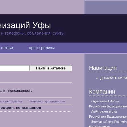
низаций Уфы
а и телефоны, объявления, сайты
статьи
пресс-релизы
Навигация
ДОБАВИТЬ ФИРМ
Компании
фия, непознанное
и психотерапия
Эзотерика, целительство
Отделение СФР по
Республике Башкортоста
ософия, непознанное
Арбитражный суд
Республики Башкортоста
Верховный суд Республ
Башкортостан