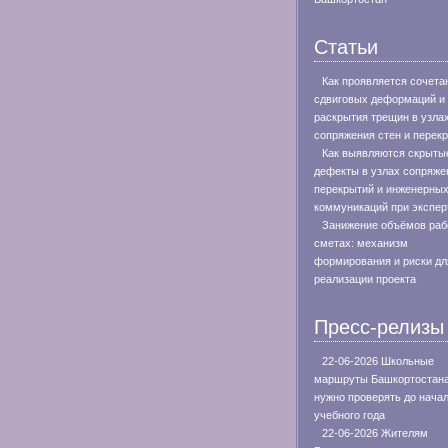
Статьи
Как проявляется сочета
сдвиговых деформаций и
раскрытия трещин в узла
сопряжения стен и перек
Как выявляются скрыты
дефекты в узлах сопряже
перекрытий и инженерны
коммуникаций при экспер
Занижение объёмов раб
сметах: механизм
формирования и риски дл
реализации проекта
Пресс-релизы
22-06-2026 Школьные
маршруты Башкортостан
нужно проверять до нача
учебного года
22-06-2026 Жителям