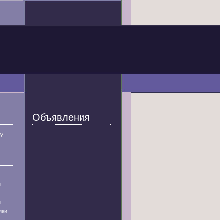
Объявления
У
н
н
ики