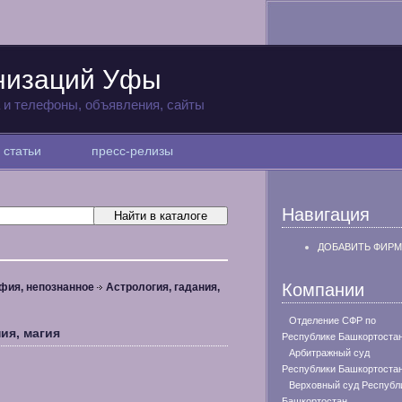
низаций Уфы
а и телефоны, объявления, сайты
статьи
пресс-релизы
Навигация
ДОБАВИТЬ ФИРМ
Компании
фия, непознанное
Астрология, гадания,
Отделение СФР по
ия, магия
Республике Башкортоста
Арбитражный суд
Республики Башкортоста
Верховный суд Республ
Башкортостан