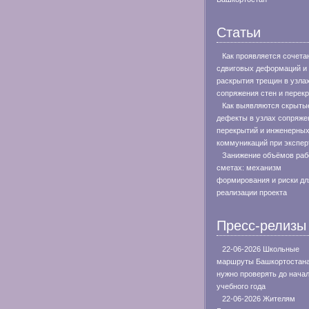
Статьи
Как проявляется сочета
сдвиговых деформаций и
раскрытия трещин в узла
сопряжения стен и перек
Как выявляются скрыты
дефекты в узлах сопряже
перекрытий и инженерны
коммуникаций при экспер
Занижение объёмов раб
сметах: механизм
формирования и риски дл
реализации проекта
Пресс-релизы
22-06-2026 Школьные
маршруты Башкортостан
нужно проверять до нача
учебного года
22-06-2026 Жителям