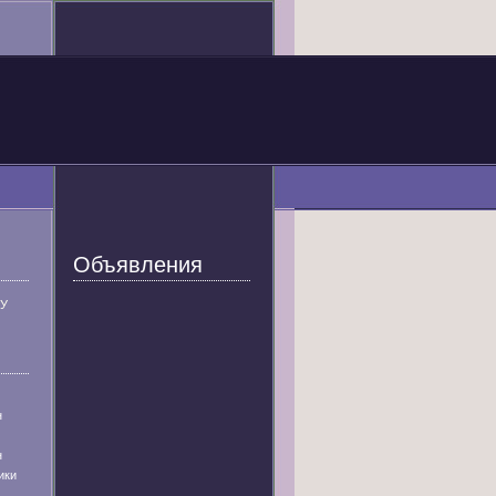
Объявления
У
н
н
ики